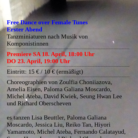
Free Dance over Female Tunes
Erster Abend
Tanzminiaturen nach Musik von
Komponistinnen
Premiere SA 18. April, 18:00 Uhr
DO 23. April, 19:00 Uhr
Eintritt: 15 € / 10 € (ermäßigt)
Choreographien von Zoulfia Choniiazova,
Amelia Eisen, Paloma Galiana Moscardo,
Michel Ateba, David Kwiek, Seung Hwan Lee
und Richard Oberscheven
es tanzen Lisa Beuttler, Paloma Galiana
Moscardo, Jessica Liu, Reiko Tan, Hiyori
Yamamoto, Michel Ateba, Fernando Calatayud,