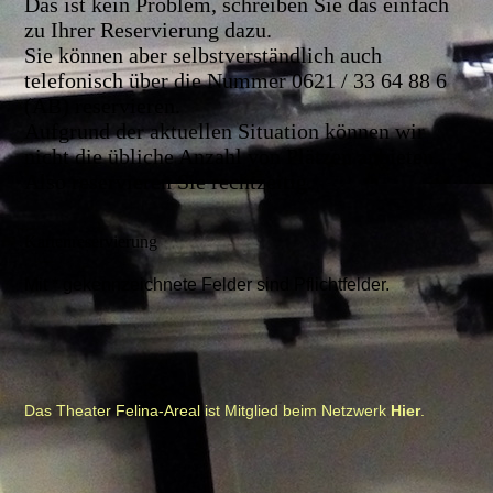
Das ist kein Problem, schreiben Sie das einfach
zu Ihrer Reservierung dazu.
Sie können aber selbstverständlich auch
telefonisch über die Nummer 0621 / 33 64 88 6
(AB) reservieren.
Aufgrund der aktuellen Situation können wir
nicht die übliche Anzahl von Plätzen anbieten.
Also reservieren Sie rechtzeitig.
Kartenreservierung
Mit * gekennzeichnete Felder sind Pflichtfelder.
Das Theater Felina-Areal ist Mitglied beim Netzwerk
Hier
.